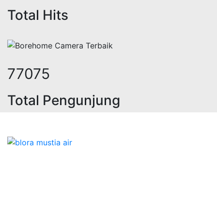
Total Hits
91004
Total Pengunjung
listrik, jasa geolistrik, sumur bor
Bidang Konstruksi & Pembuatan Perizinan SIPA Air
Tanah bersama Cv.Blora Mustika air yang memberikan
kualitas data-data resmi dan Pekejaan Konstruksi Uji
terbaik Success dalam pelaksanaannya untuk
kebutuhan usaha/perusahaan kamu ingin ambil bidang
layanan apa yang akan kami tampilkan untuk yang