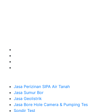
terbaik buat kamu.
Kami adalah Solusi Terdekat dengan memberikan
Kualitas terbaik dengan harga yang relatif bersahabat
untuk kebutuhan Pembuatan Perizinan SIPA Air Tanah,
Jasa Sumur Bor, Jasa Geolistrik, Jasa Borehole
Camera dan Plumping Test, Sondir Test, PDA Test dan
Sumur Imbuhan.
Company
Jasa Perizinan SIPA Air Tanah
Jasa Sumur Bor
Jasa Geolistrik
Jasa Bore Hole Camera & Pumping Tes
Sondir Test