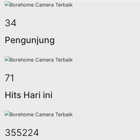
40
Pengunjung
83
Hits Hari ini
417744