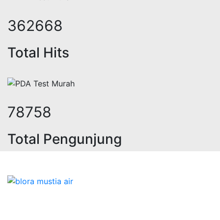
430935
Total Hits
93951
Total Pengunjung
trik, jasa geolistrik, sumur bor, b
Bidang Konstruksi & Pembuatan Perizinan SIPA Air
Tanah bersama Cv.Blora Mustika air yang memberikan
kualitas data-data resmi dan Pekejaan Konstruksi Uji