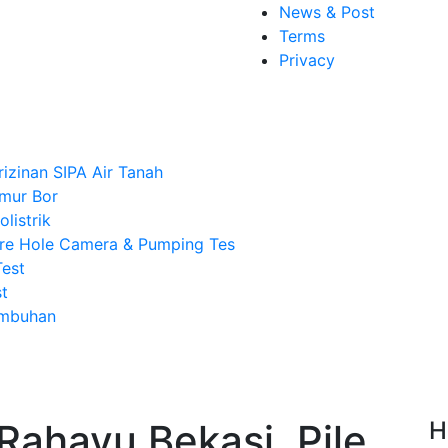
News & Post
Terms
Privacy
rizinan SIPA Air Tanah
mur Bor
listrik
re Hole Camera & Pumping Tes
Test
t
Imbuhan
ahayu Bekasi, Pile
H