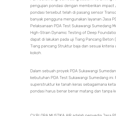
pengujian pondasi dengan memberikan impact
pondasi tersebut telah di pasang sensor Transd
banyak pengguna mengunakan layanan Jasa PD
Pelaksanaan PDA Test Sukawangi Sumedang M
High-Strain Dynamic Testing of Deep Foundat
dapat di lakukan pada uji Tiang Pancang Beton (
Tiang pancang Struktur baja dan sesuai kriter
kokoh.
Dalam sebuah proyek PDA Sukawangi Sumedang
kebutuhan PDA Test Sukawangi Sumedang ini. P
superstruktur ke tanah keras sebagaimana ket
pondasi harus benar benar matang dan tanpa ke
CV.BLORA MUSTIKA AIR adalah penyedia Jasa 