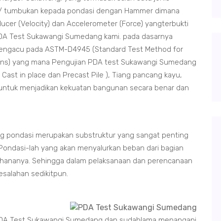
 / tumbukan kepada pondasi dengan Hammer dimana
ucer (Velocity) dan Accelerometer (Force) yangterbukti
A Test Sukawangi Sumedang kami. pada dasarnya
engacu pada ASTM-D4945 (Standard Test Method for
ions) yang mana Pengujian PDA test Sukawangi Sumedang
 Cast in place dan Precast Pile ), Tiang pancang kayu,
ia untuk menjadikan kekuatan bangunan secara benar dan
 pondasi merupakan substruktur yang sangat penting
ondasi-lah yang akan menyalurkan beban dari bagian
ahananya. Sehingga dalam pelaksanaan dan perencanaan
salahan sedikitpun.
PDA Test Sukawangi Sumedang dan sudahlama menangani