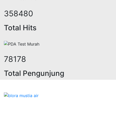
438142
Total Hits
95551
Total Pengunjung
trik, jasa geolistrik, sumur bor, bo
Bidang Konstruksi & Pembuatan Perizinan SIPA Air
Tanah bersama Cv.Blora Mustika air yang memberikan
kualitas data-data resmi dan Pekejaan Konstruksi Uji