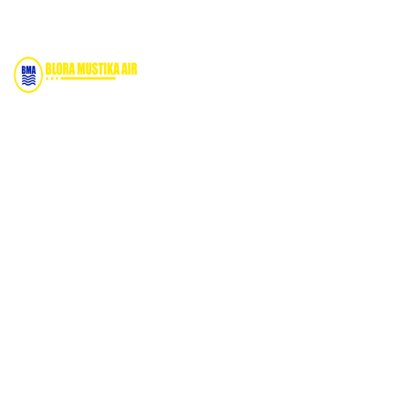
Bidang Konstruksi & Pembuatan Perizinan SIPA Air
Tanah bersama Cv.Blora Mustika air yang memberikan
kualitas data-data resmi dan Pekejaan Konstruksi Uji
terbaik Success dalam pelaksanaannya untuk
kebutuhan usaha/perusahaan kamu ingin ambil bidang
layanan apa yang akan kami tampilkan untuk yang
terbaik buat kamu.
Kami adalah Solusi Terdekat dengan memberikan
Kualitas terbaik dengan harga yang relatif bersahabat
untuk kebutuhan Pembuatan Perizinan SIPA Air Tanah,
Jasa Sumur Bor, Jasa Geolistrik, Jasa Borehole Camera