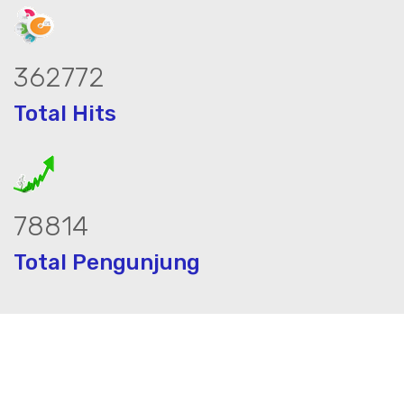
453821
Total Hits
98983
Total Pengunjung
strik, jasa geolistrik, sumur bor, bor s