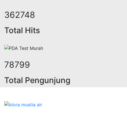
443833
Total Hits
96482
Total Pengunjung
ik, jasa geolistrik, sumur bor, bor 
Bidang Konstruksi & Pembuatan Perizinan SIPA Air
Tanah bersama Cv.Blora Mustika air yang memberikan
kualitas data-data resmi dan Pekejaan Konstruksi Uji