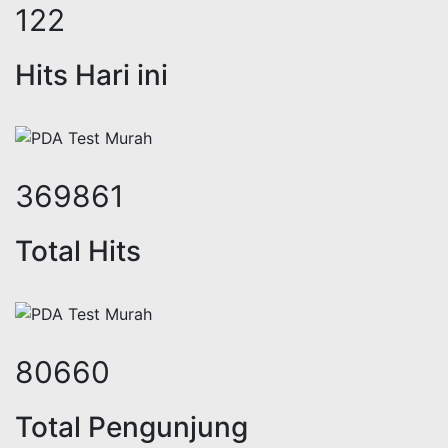
149
Hits Hari ini
453791
Total Hits
98653
Total Pengunjung