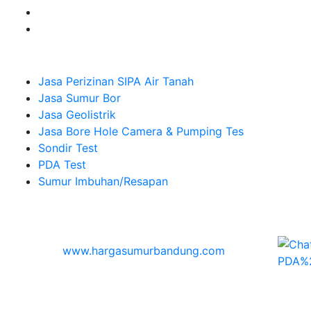
Company
Jasa Perizinan SIPA Air Tanah
Jasa Sumur Bor
Jasa Geolistrik
Jasa Bore Hole Camera & Pumping Tes
Sondir Test
PDA Test
Sumur Imbuhan/Resapan
Melayani Hingga
Seluruh Indonesia & Bali, Lombok, Banyuwangi
© 2026
www.hargasumurbandung.com
| Pembuatan
Izin SIPA Air Tanah, Sumur Bor, Geolistrik, Borehole
Camera & Pumping tes, Sondir, PDA Test & Sumur
Imbuhan