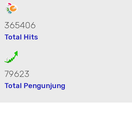
457824
Total Hits
99762
Total Pengunjung
trik, jasa geolistrik, sumur bor, bor s