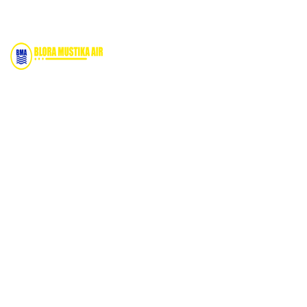
Bidang Konstruksi & Pembuatan Perizinan SIPA Air
Tanah bersama Cv.Blora Mustika air yang memberikan
kualitas data-data resmi dan Pekejaan Konstruksi Uji
terbaik Success dalam pelaksanaannya untuk
kebutuhan usaha/perusahaan kamu ingin ambil bidang
layanan apa yang akan kami tampilkan untuk yang
terbaik buat kamu.
Kami adalah Solusi Terdekat dengan memberikan
Kualitas terbaik dengan harga yang relatif bersahabat
untuk kebutuhan Pembuatan Perizinan SIPA Air Tanah,
Jasa Sumur Bor, Jasa Geolistrik, Jasa Borehole Camera