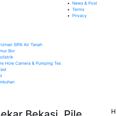
News & Post
Terms
Privacy
rizinan SIPA Air Tanah
mur Bor
listrik
re Hole Camera & Pumping Tes
Test
t
Imbuhan
ekar Bekasi, Pile
H