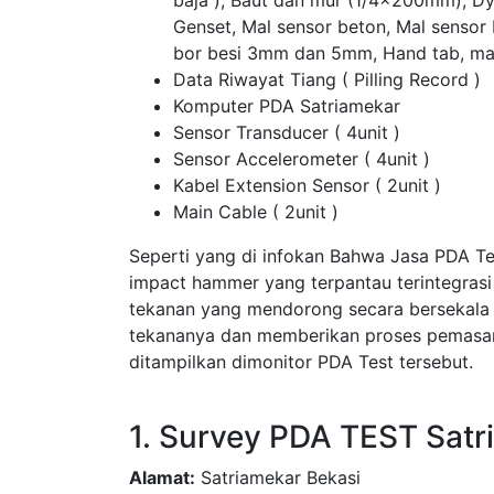
baja ), Baut dan mur (1/4x200mm), D
Genset, Mal sensor beton, Mal sensor
bor besi 3mm dan 5mm, Hand tab, ma
Data Riwayat Tiang ( Pilling Record )
Komputer PDA Satriamekar
Sensor Transducer ( 4unit )
Sensor Accelerometer ( 4unit )
Kabel Extension Sensor ( 2unit )
Main Cable ( 2unit )
Seperti yang di infokan Bahwa Jasa PDA T
impact hammer yang terpantau terintegras
tekanan yang mendorong secara bersekala
tekananya dan memberikan proses pemasang
ditampilkan dimonitor PDA Test tersebut.
1. Survey PDA TEST Satr
Alamat:
Satriamekar Bekasi