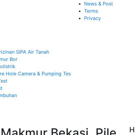
News & Post
Terms
Privacy
rizinan SIPA Air Tanah
mur Bor
listrik
re Hole Camera & Pumping Tes
Test
t
Imbuhan
Makmur Bekasi, Pile
H