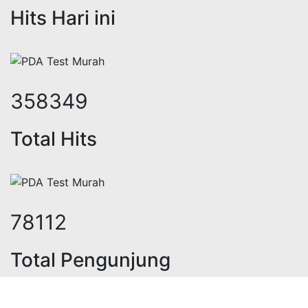
Hits Hari ini
428028
Total Hits
93301
Total Pengunjung
ik, jasa geolistrik, sumur bor, bor