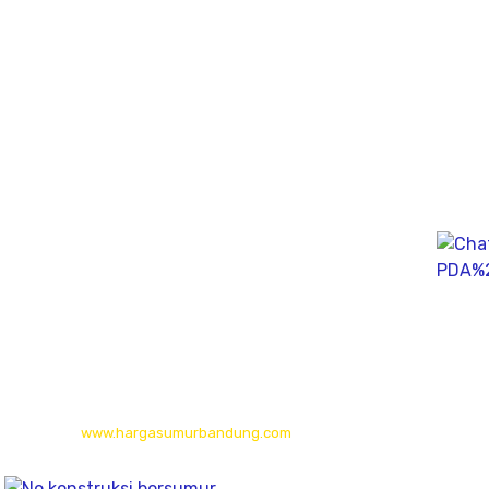
Jasa Geolistrik
Jasa Bore Hole Camera & Pumping Tes
Sondir Test
PDA Test
Sumur Imbuhan/Resapan
Melayani Hingga
Seluruh Indonesia & Bali, Lombok, Banyuwangi
© 2026
www.hargasumurbandung.com
| Pembuatan Izin SIPA Air
Tanah, Sumur Bor, Geolistrik, Borehole Camera & Pumping tes,
.