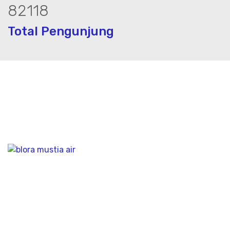
100711
Total Pengunjung
trik, jasa geolistrik, sumur bor, bor s
Bidang Konstruksi & Pembuatan Perizinan SIPA Air
Tanah bersama Cv.Blora Mustika air yang memberikan
kualitas data-data resmi dan Pekejaan Konstruksi Uji
terbaik Success dalam pelaksanaannya untuk