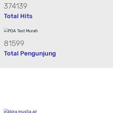
462340
Total Hits
100835
Total Pengunjung
olistrik, jasa geolistrik, sumur bor, bo