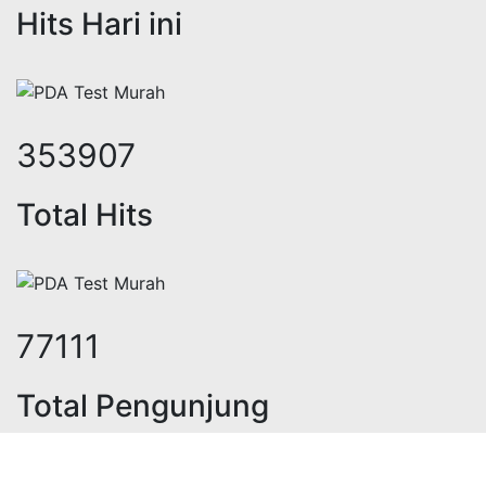
Hits Hari ini
439186
Total Hits
95692
Total Pengunjung
rik, jasa geolistrik, sumur bor, bo