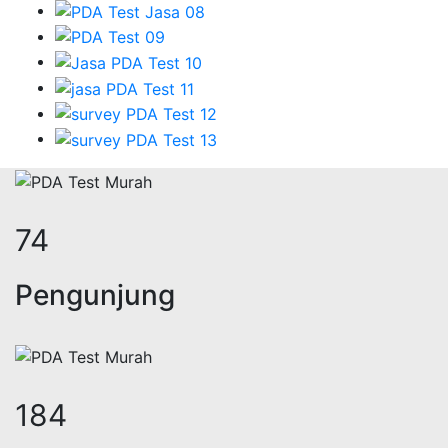
91
Pengunjung
226