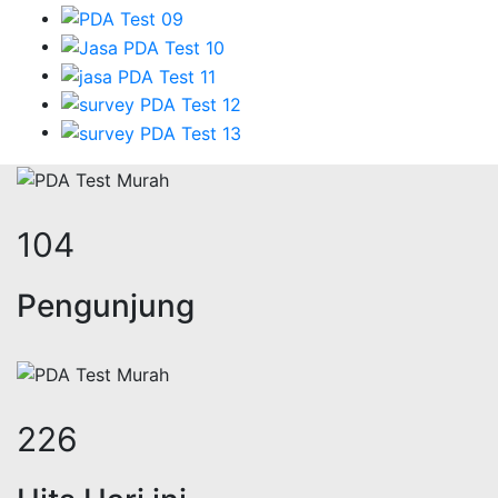
130
Pengunjung
281