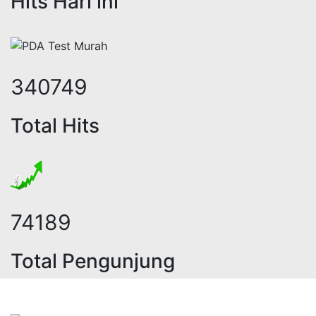
Hits Hari ini
423096
Total Hits
92118
Total Pengunjung
trik, jasa geolistrik, sumur bor, b