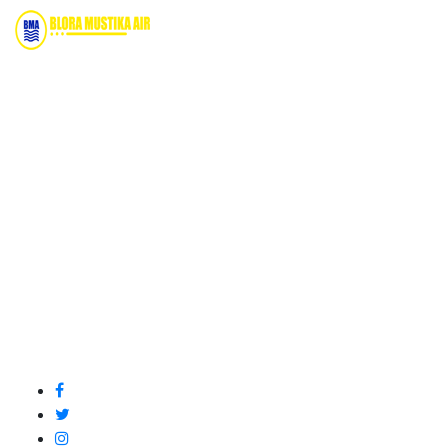
Bidang Konstruksi & Pembuatan Perizinan SIPA Air
Tanah bersama Cv.Blora Mustika air yang memberikan
kualitas data-data resmi dan Pekejaan Konstruksi Uji
terbaik Success dalam pelaksanaannya untuk
kebutuhan usaha/perusahaan kamu ingin ambil bidang
layanan apa yang akan kami tampilkan untuk yang
terbaik buat kamu.
Kami adalah Solusi Terdekat dengan memberikan
Kualitas terbaik dengan harga yang relatif bersahabat
untuk kebutuhan Pembuatan Perizinan SIPA Air Tanah,
Jasa Sumur Bor, Jasa Geolistrik, Jasa Borehole
Camera dan Plumping Test, Sondir Test, PDA Test dan
Sumur Imbuhan.