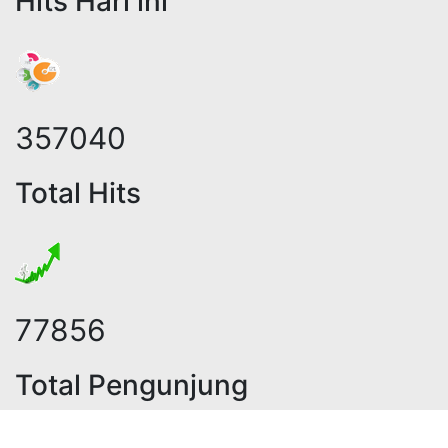
Hits Hari ini
438121
Total Hits
95227
Total Pengunjung
eolistrik, jasa geolistrik, sumur bo