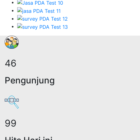
56
Pengunjung
122