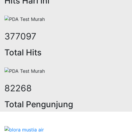
Hits Hari ini
459632
Total Hits
100274
Total Pengunjung
jasa geolistrik, sumur bor, bor sum