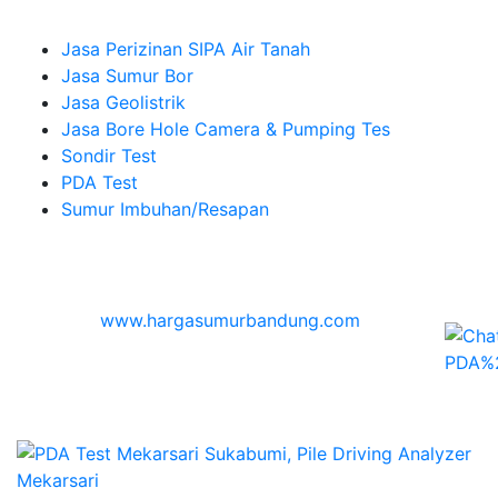
Company
Jasa Perizinan SIPA Air Tanah
Jasa Sumur Bor
Jasa Geolistrik
Jasa Bore Hole Camera & Pumping Tes
Sondir Test
PDA Test
Sumur Imbuhan/Resapan
Melayani Hingga
Seluruh Indonesia & Bali, Lombok, Banyuwangi
© 2026
www.hargasumurbandung.com
| Pembuatan
Izin SIPA Air Tanah, Sumur Bor, Geolistrik, Borehole
Camera & Pumping tes, Sondir, PDA Test & Sumur
Imbuhan
© 2017
Cv. Blora Mustika air