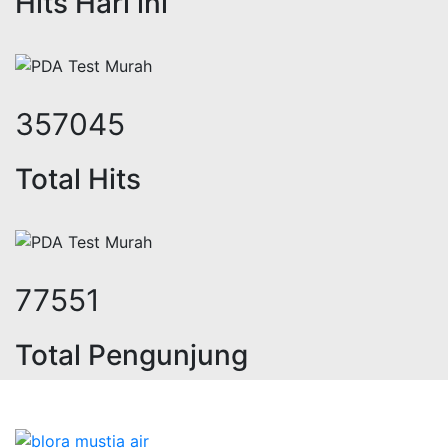
Hits Hari ini
438127
Total Hits
95543
Total Pengunjung
istrik, jasa geolistrik, sumur bor, 