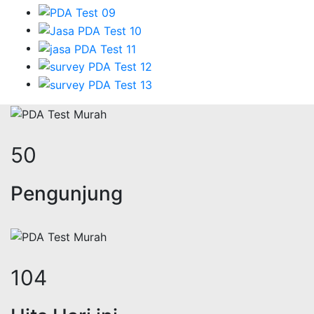
62
Pengunjung
128