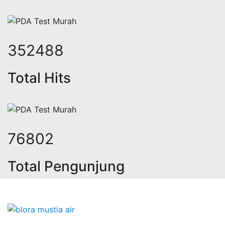
437767
Total Hits
95074
Total Pengunjung
rik, jasa geolistrik, sumur bor, bo
Bidang Konstruksi & Pembuatan Perizinan SIPA Air