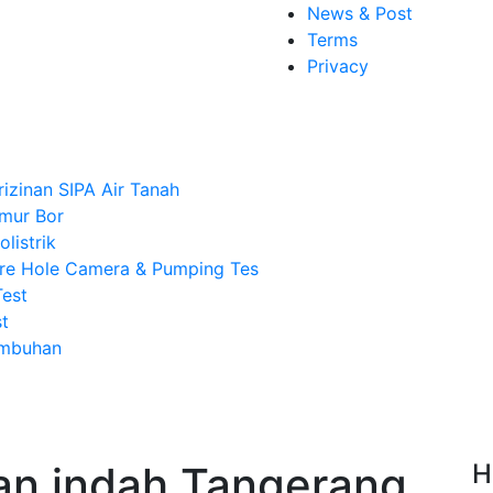
News & Post
Terms
Privacy
rizinan SIPA Air Tanah
mur Bor
listrik
re Hole Camera & Pumping Tes
Test
t
Imbuhan
an indah Tangerang,
H