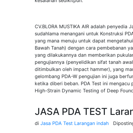
kesalahan sedikitpun.
CV.BLORA MUSTIKA AIR adalah penyedia Ja
sudahlama menangani untuk Konstruksi PDA
yang mana menuju untuk dapat mengetahui p
Bawah Tanah) dengan cara pembebanan yan
yang dilakukannya dan memberikan pukulan
pengujiannya (penyelidikan sifat tanah a
ditimbulkan oleh impact hammer), yang ma
gelombang PDA-W pengujian ini juga berfung
ketika diberi beban. PDA Test ini mengac
High-Strain Dynamic Testing of Deep Found
JASA PDA TEST Laran
di
Jasa PDA Test Larangan indah
Diposti