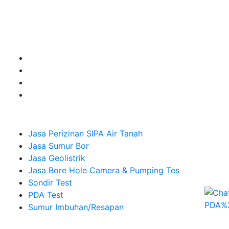
untuk kebutuhan Pembuatan Perizinan SIPA Air Tanah,
Jasa Sumur Bor, Jasa Geolistrik, Jasa Borehole
Camera dan Plumping Test, Sondir Test, PDA Test dan
Sumur Imbuhan.
Company
Jasa Perizinan SIPA Air Tanah
Jasa Sumur Bor
Jasa Geolistrik
Jasa Bore Hole Camera & Pumping Tes
Sondir Test
PDA Test
Sumur Imbuhan/Resapan
Melayani Hingga