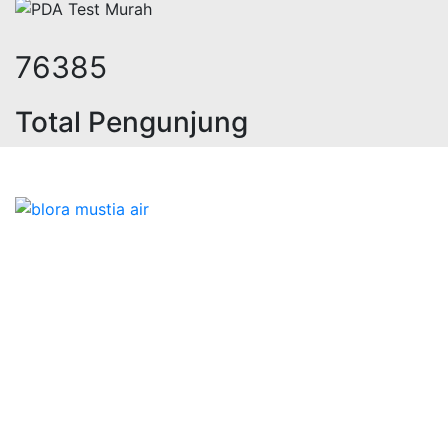
93703
Total Pengunjung
trik, jasa geolistrik, sumur bor, b
Bidang Konstruksi & Pembuatan Perizinan SIPA Air
Tanah bersama Cv.Blora Mustika air yang memberikan
kualitas data-data resmi dan Pekejaan Konstruksi Uji
terbaik Success dalam pelaksanaannya untuk
kebutuhan usaha/perusahaan kamu ingin ambil bidang
layanan apa yang akan kami tampilkan untuk yang
terbaik buat kamu.
Kami adalah Solusi Terdekat dengan memberikan
Kualitas terbaik dengan harga yang relatif bersahabat