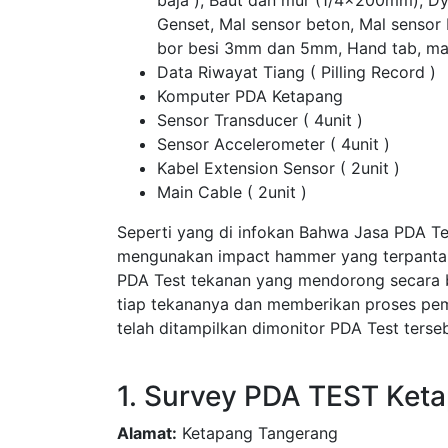
baja ), Baut dan mur (1/4x200mm), D
Genset, Mal sensor beton, Mal sensor
bor besi 3mm dan 5mm, Hand tab, ma
Data Riwayat Tiang ( Pilling Record )
Komputer PDA Ketapang
Sensor Transducer ( 4unit )
Sensor Accelerometer ( 4unit )
Kabel Extension Sensor ( 2unit )
Main Cable ( 2unit )
Seperti yang di infokan Bahwa Jasa PDA T
mengunakan impact hammer yang terpantau 
PDA Test tekanan yang mendorong secara 
tiap tekananya dan memberikan proses pem
telah ditampilkan dimonitor PDA Test terseb
1. Survey PDA TEST Ket
Alamat:
Ketapang Tangerang