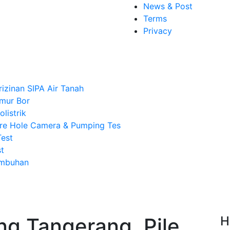
News & Post
Terms
Privacy
rizinan SIPA Air Tanah
mur Bor
listrik
re Hole Camera & Pumping Tes
Test
t
Imbuhan
g Tangerang, Pile
H