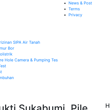
News & Post
Terms
Privacy
rizinan SIPA Air Tanah
mur Bor
listrik
re Hole Camera & Pumping Tes
Test
t
Imbuhan
kti Sukabumi, Pile
H