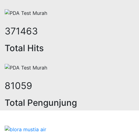
454011
Total Hits
99072
Total Pengunjung
geolistrik, sumur bor, bor sumur,ma
Bidang Konstruksi & Pembuatan Perizinan SIPA Air