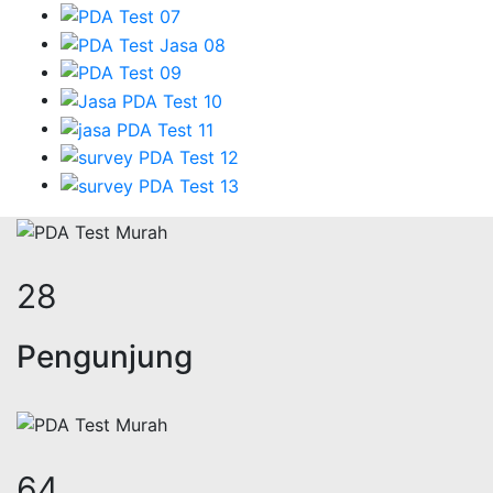
33
Pengunjung
77