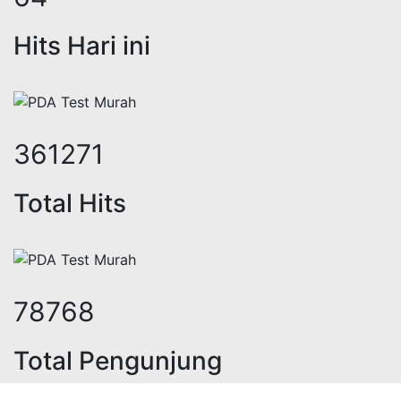
Hits Hari ini
429543
Total Hits
93654
Total Pengunjung
strik, jasa geolistrik, sumur bor, 