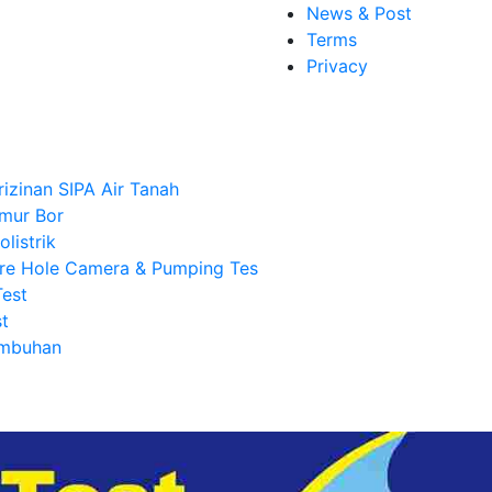
News & Post
Terms
Privacy
rizinan SIPA Air Tanah
mur Bor
listrik
re Hole Camera & Pumping Tes
Test
t
Imbuhan