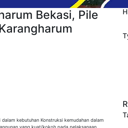
arum Bekasi, Pile
H
r Karangharum
T
R
T
 dalam kebutuhan Konstruksi kemudahan dalam
bangunan yang kuat/kokoh pada pelaksanaan