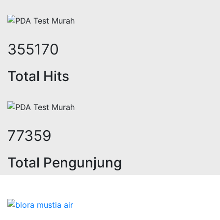
436149
Total Hits
94997
Total Pengunjung
trik, jasa geolistrik, sumur bor, b
Bidang Konstruksi & Pembuatan Perizinan SIPA Air