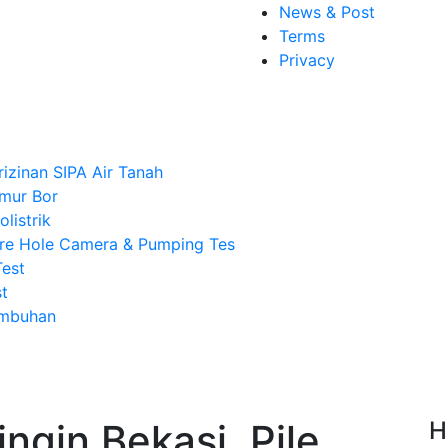
News & Post
Terms
Privacy
rizinan SIPA Air Tanah
mur Bor
listrik
re Hole Camera & Pumping Tes
Test
t
Imbuhan
ngin Bekasi, Pile
H