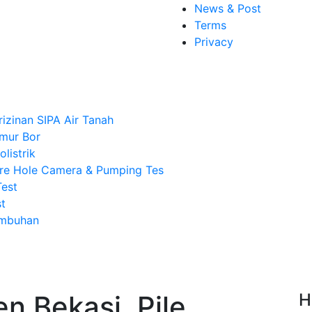
News & Post
Terms
Privacy
rizinan SIPA Air Tanah
mur Bor
listrik
re Hole Camera & Pumping Tes
Test
t
Imbuhan
n Bekasi, Pile
H