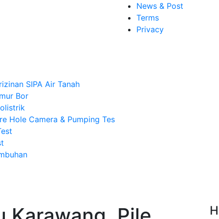
News & Post
Terms
Privacy
rizinan SIPA Air Tanah
mur Bor
listrik
re Hole Camera & Pumping Tes
Test
t
Imbuhan
u Karawang, Pile
H