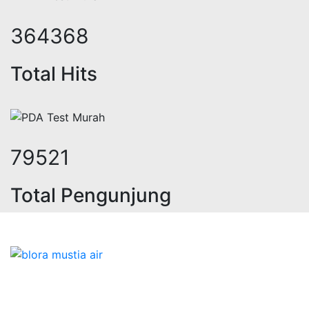
434110
Total Hits
94742
Total Pengunjung
trik, jasa geolistrik, sumur bor, b
Bidang Konstruksi & Pembuatan Perizinan SIPA Air
Tanah bersama Cv.Blora Mustika air yang memberikan
kualitas data-data resmi dan Pekejaan Konstruksi Uji