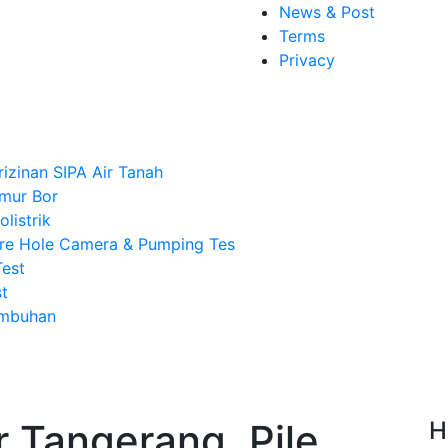
News & Post
Terms
Privacy
rizinan SIPA Air Tanah
mur Bor
listrik
re Hole Camera & Pumping Tes
Test
t
Imbuhan
 Tangerang, Pile
H