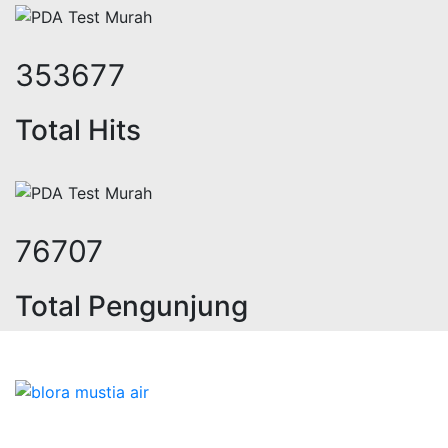
433219
Total Hits
94337
Total Pengunjung
olistrik, jasa geolistrik, sumur bor
Bidang Konstruksi & Pembuatan Perizinan SIPA Air
Tanah bersama Cv.Blora Mustika air yang memberikan