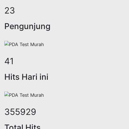
28
Pengunjung
50
Hits Hari ini
434233
Total Hits