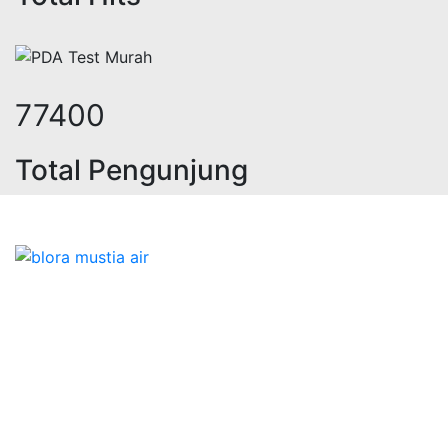
94808
Total Pengunjung
trik, jasa geolistrik, sumur bor, bo
Bidang Konstruksi & Pembuatan Perizinan SIPA Air
Tanah bersama Cv.Blora Mustika air yang memberikan
kualitas data-data resmi dan Pekejaan Konstruksi Uji
terbaik Success dalam pelaksanaannya untuk
kebutuhan usaha/perusahaan kamu ingin ambil bidang
layanan apa yang akan kami tampilkan untuk yang
terbaik buat kamu.