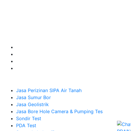
Kami adalah Solusi Terdekat dengan memberikan
Kualitas terbaik dengan harga yang relatif bersahabat
untuk kebutuhan Pembuatan Perizinan SIPA Air Tanah,
Jasa Sumur Bor, Jasa Geolistrik, Jasa Borehole
Camera dan Plumping Test, Sondir Test, PDA Test dan
Sumur Imbuhan.
Company
Jasa Perizinan SIPA Air Tanah
Jasa Sumur Bor
Jasa Geolistrik
Jasa Bore Hole Camera & Pumping Tes
Sondir Test
PDA Test