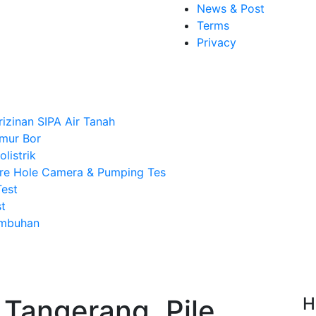
News & Post
Terms
Privacy
rizinan SIPA Air Tanah
mur Bor
listrik
re Hole Camera & Pumping Tes
Test
t
Imbuhan
 Tangerang, Pile
H