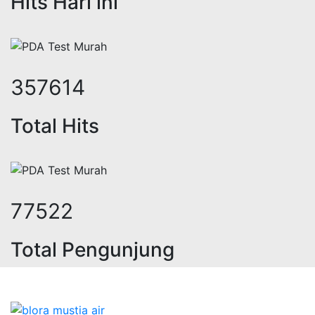
Hits Hari ini
437084
Total Hits
95127
Total Pengunjung
strik, jasa geolistrik, sumur bor, 