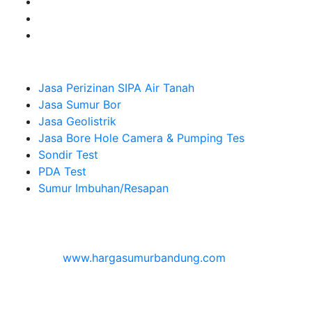
Company
Jasa Perizinan SIPA Air Tanah
Jasa Sumur Bor
Jasa Geolistrik
Jasa Bore Hole Camera & Pumping Tes
Sondir Test
PDA Test
Sumur Imbuhan/Resapan
Melayani Hingga
Seluruh Indonesia & Bali, Lombok, Banyuwangi
© 2026
www.hargasumurbandung.com
| Pembuatan
Izin SIPA Air Tanah, Sumur Bor, Geolistrik, Borehole
Camera & Pumping tes, Sondir, PDA Test & Sumur
Imbuhan