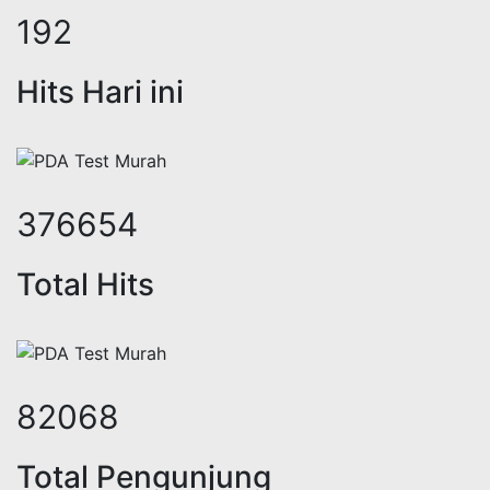
237
Hits Hari ini
467619
Total Hits
101578
Total Pengunjung