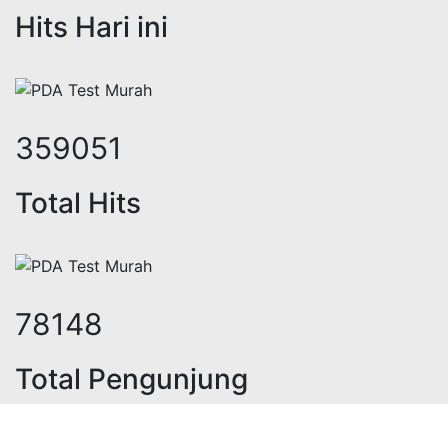
Hits Hari ini
439944
Total Hits
95754
Total Pengunjung
strik, jasa geolistrik, sumur bor, 