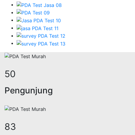
61
Pengunjung
102