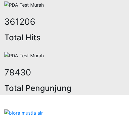
440842
Total Hits
96100
Total Pengunjung
trik, jasa geolistrik, sumur bor, b
Bidang Konstruksi & Pembuatan Perizinan SIPA Air
Tanah bersama Cv.Blora Mustika air yang memberikan