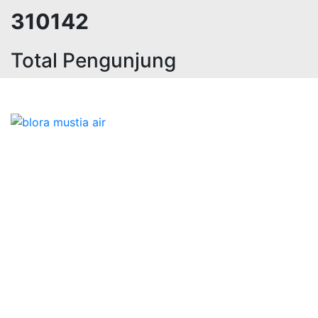
310142
Total Pengunjung
, bor sumur,matek air, bormata air 
Bidang Konstruksi & Pembuatan Perizinan SIPA Air
Tanah bersama Cv.Blora Mustika air yang memberikan
kualitas data-data resmi dan Pekejaan Konstruksi Uji
terbaik Success dalam pelaksanaannya untuk
kebutuhan usaha/perusahaan kamu ingin ambil bidang
layanan apa yang akan kami tampilkan untuk yang
terbaik buat kamu.
Kami adalah Solusi Terdekat dengan memberikan
Kualitas terbaik dengan harga yang relatif bersahabat
untuk kebutuhan Pembuatan Perizinan SIPA Air Tanah,
Jasa Sumur Bor, Jasa Geolistrik, Jasa Borehole