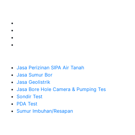
Camera dan Plumping Test, Sondir Test, PDA Test dan
Sumur Imbuhan.
Company
Jasa Perizinan SIPA Air Tanah
Jasa Sumur Bor
Jasa Geolistrik
Jasa Bore Hole Camera & Pumping Tes
Sondir Test
PDA Test
Sumur Imbuhan/Resapan
Melayani Hingga
Seluruh Indonesia & Bali, Lombok, Banyuwangi