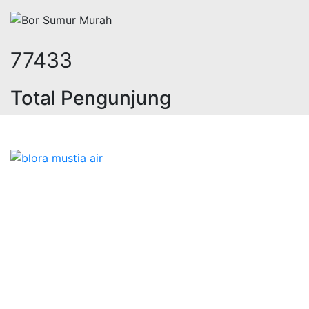
95781
Total Pengunjung
sa geolistrik, sumur bor, bor sumur,
Bidang Konstruksi & Pembuatan Perizinan SIPA Air
Tanah bersama Cv.Blora Mustika air yang memberikan
kualitas data-data resmi dan Pekejaan Konstruksi Uji
terbaik Success dalam pelaksanaannya untuk
kebutuhan usaha/perusahaan kamu ingin ambil bidang
layanan apa yang akan kami tampilkan untuk yang
terbaik buat kamu.
Kami adalah Solusi Terdekat dengan memberikan
Kualitas terbaik dengan harga yang relatif bersahabat