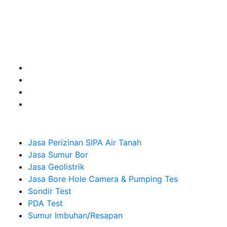
untuk kebutuhan Pembuatan Perizinan SIPA Air Tanah,
Jasa Sumur Bor, Jasa Geolistrik, Jasa Borehole
Camera dan Plumping Test, Sondir Test, PDA Test dan
Sumur Imbuhan.
Company
Jasa Perizinan SIPA Air Tanah
Jasa Sumur Bor
Jasa Geolistrik
Jasa Bore Hole Camera & Pumping Tes
Sondir Test
PDA Test
Sumur Imbuhan/Resapan