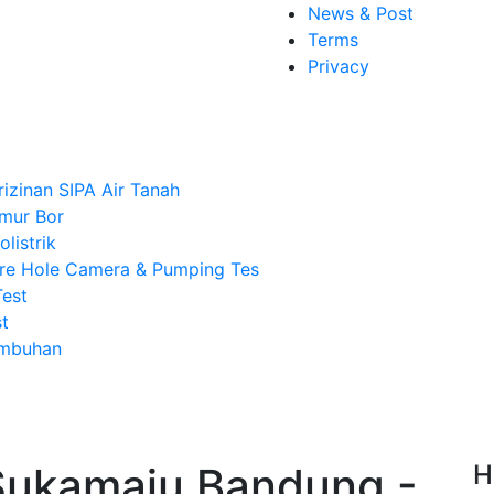
News & Post
Terms
Privacy
rizinan SIPA Air Tanah
mur Bor
listrik
re Hole Camera & Pumping Tes
Test
t
Imbuhan
Sukamaju Bandung -
H