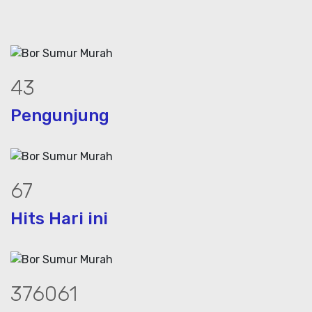
54
Pengunjung
83
Hits Hari ini
468302