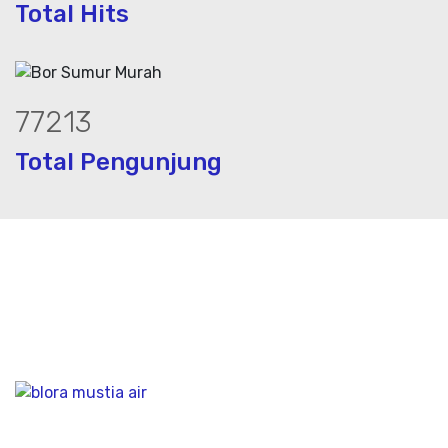
Total Hits
97288
Total Pengunjung
 jasa geolistrik, sumur bor, bor sumur,
Bidang Konstruksi & Pembuatan Perizinan SIPA Air