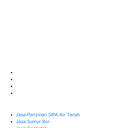
kebutuhan usaha/perusahaan kamu ingin ambil bidang
layanan apa yang akan kami tampilkan untuk yang
terbaik buat kamu.
Kami adalah Solusi Terdekat dengan memberikan
Kualitas terbaik dengan harga yang relatif bersahabat
untuk kebutuhan Pembuatan Perizinan SIPA Air Tanah,
Jasa Sumur Bor, Jasa Geolistrik, Jasa Borehole
Camera dan Plumping Test, Sondir Test, PDA Test dan
Sumur Imbuhan.
Company
Jasa Perizinan SIPA Air Tanah
Jasa Sumur Bor