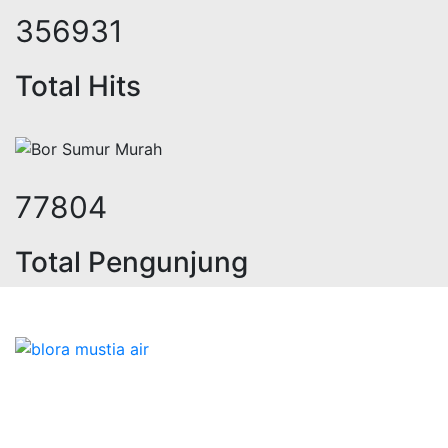
442254
Total Hits
96403
Total Pengunjung
istrik, jasa geolistrik, sumur bor,
Bidang Konstruksi & Pembuatan Perizinan SIPA Air
Tanah bersama Cv.Blora Mustika air yang memberikan
kualitas data-data resmi dan Pekejaan Konstruksi Uji
terbaik Success dalam pelaksanaannya untuk