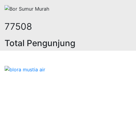
95800
Total Pengunjung
olistrik, jasa geolistrik, sumur bor
Bidang Konstruksi & Pembuatan Perizinan SIPA Air
Tanah bersama Cv.Blora Mustika air yang memberikan
kualitas data-data resmi dan Pekejaan Konstruksi Uji
terbaik Success dalam pelaksanaannya untuk
kebutuhan usaha/perusahaan kamu ingin ambil bidang
layanan apa yang akan kami tampilkan untuk yang
terbaik buat kamu.
Kami adalah Solusi Terdekat dengan memberikan
Kualitas terbaik dengan harga yang relatif bersahabat