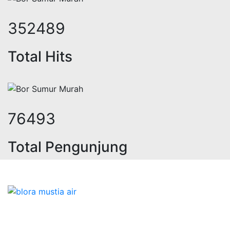
437769
Total Hits
95074
Total Pengunjung
trik, jasa geolistrik, sumur bor, b
Bidang Konstruksi & Pembuatan Perizinan SIPA Air
Tanah bersama Cv.Blora Mustika air yang memberikan
kualitas data-data resmi dan Pekejaan Konstruksi Uji