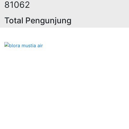
98697
Total Pengunjung
istrik, jasa geolistrik, sumur bor,
Bidang Konstruksi & Pembuatan Perizinan SIPA Air
Tanah bersama Cv.Blora Mustika air yang memberikan
kualitas data-data resmi dan Pekejaan Konstruksi Uji
terbaik Success dalam pelaksanaannya untuk
kebutuhan usaha/perusahaan kamu ingin ambil bidang
layanan apa yang akan kami tampilkan untuk yang
terbaik buat kamu.
Kami adalah Solusi Terdekat dengan memberikan
Kualitas terbaik dengan harga yang relatif bersahabat
untuk kebutuhan Pembuatan Perizinan SIPA Air Tanah,
Jasa Sumur Bor, Jasa Geolistrik, Jasa Borehole
Camera dan Plumping Test, Sondir Test, PDA Test dan