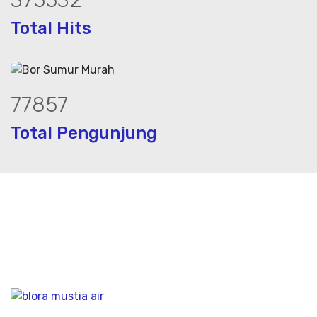
Total Hits
97709
Total Pengunjung
k, jasa geolistrik, sumur bor, bor sumur