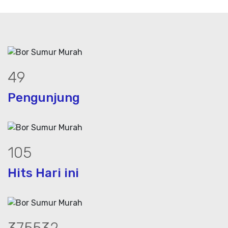
61
Pengunjung
130
Hits Hari ini
466571