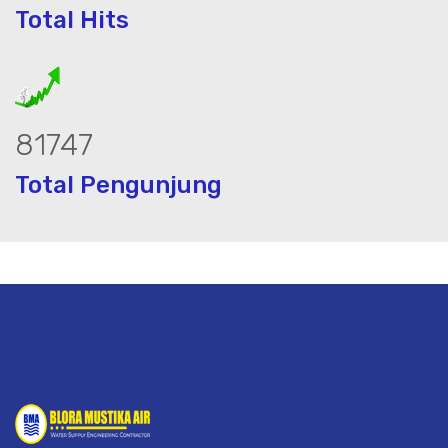
Total Hits
103815
Total Pengunjung
istrik, jasa geolistrik, sumur bor, bor