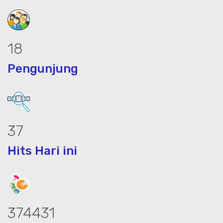
24
Pengunjung
47
Hits Hari ini
475513